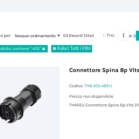
o per:
53 Record Totali
Nessun ordinamento
di
2
Prec
dotto:
contiene ".405"
Pulisci Tutti i Filtri
Connettore Spina 8p Vite
Codice:
THB.405.A8EU
Prezzo non disponibile
TH405U Connettore Spina 8p Vite D1