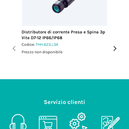
(mm)
13.50
Coppia
serraggio
dado-
pressacavo
Distributore di corrente Presa e Spina 3p
Distribu
2.5 Nm
Vite D7-12 IP66/IP68
Vite IP6
Coppia di
Codice:
THH.623.L3A
Codice:
T
serraggio viti
Prezzo non disponibile
Prezzo no
coperchio
1.0 Nm
Servizio clienti