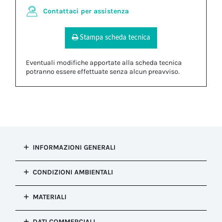
Contattaci per assistenza
Stampa scheda tecnica
Eventuali modifiche apportate alla scheda tecnica
potranno essere effettuate senza alcun preavviso.
INFORMAZIONI GENERALI
Tipo di
CONDIZIONI AMBIENTALI
installazione
Chiave di montaggio e serraggio
Resistenza alla
MATERIALI
Configurazione
corrosione
Chiave di montaggio e serraggio
Salt mist test : EN60068-2-11:2000
Corpo
Colore
DATI COMMERCIALI